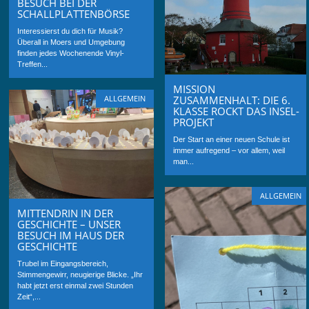
BESUCH BEI DER
SCHALLPLATTENBÖRSE
Interessierst du dich für Musik?
Überall in Moers und Umgebung
finden jedes Wochenende Vinyl-
Treffen...
MISSION
ZUSAMMENHALT: DIE 6.
ALLGEMEIN
KLASSE ROCKT DAS INSEL-
PROJEKT
Der Start an einer neuen Schule ist
immer aufregend – vor allem, weil
man...
ALLGEMEIN
MITTENDRIN IN DER
GESCHICHTE – UNSER
BESUCH IM HAUS DER
GESCHICHTE
Trubel im Eingangsbereich,
Stimmengewirr, neugierige Blicke. „Ihr
habt jetzt erst einmal zwei Stunden
Zeit“,...