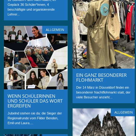
Gepäck 36 Schüler*innen, 4
beschäftigte und organisierende
Lehrer...
ALLGEMEIN
EIN GANZ BESONDERER
FLOHMARKT
Der 14 März in Düsseldorf findet ein
besonderer Nachtflohmarkt statt, der
WENN SCHÜLERINNEN
viele Besucher anzieht...
UND SCHÜLER DAS WORT
ERGREIFEN
ALLGEMEIN
Jubelnd stehen sie da: die Sieger der
Regionalrunde vom Filder Benden,
Emil und Laura....