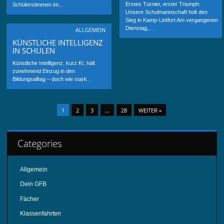
Erstes Turnier, erster Triumph:
Schülerstimmen im...
Unsere Schulmannschaft holt den
Sieg in Kamp-Lintfort Am vergangenen
Dienstag,...
ALLGEMEIN
KÜNSTLICHE INTELLIGENZ
IN SCHULEN
Künstliche Intelligenz, kurz KI, hält
zunehmend Einzug in den
Bildungsalltag – doch wie stark...
1
2
3
…
28
WEITER »
Categories
Allgemein
Dein GFB
Fächer
Klassenfahrten