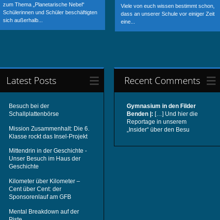
zum Thema „Planetarische Nebel“
Viele von euch wissen bestimmt schon,
Schülerinnen und Schüler beschäftigten
dass an unserer Schule vor einiger Zeit
sich außerhalb...
eine...
Latest Posts
Recent Comments
Besuch bei der
Gymnasium in den Filder
Schallplattenbörse
Benden |:
[…] Und hier die
Reportage in unserem
Mission Zusammenhalt: Die 6.
„Insider“ über den Besu
Klasse rockt das Insel-Projekt
Mittendrin in der Geschichte -
Unser Besuch im Haus der
Geschichte
Kilometer über Kilometer –
Cent über Cent: der
Sponsorenlauf am GFB
Mental Breakdown auf der
Piste