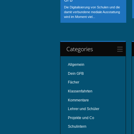
Die Digitalisierung von Schulen und die
damit verbundene mediale Ausstattung
wird im Moment viel...
Categories
Allgemein
Dein GFB
Fächer
Klassenfahrten
Kommentare
Lehrer und Schüler
Projekte und Co
Schulintern