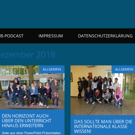
FB-PODCAST
IMPRESSUM
DATENSCHUTZERKLÄRUNG
ezember 2018
ALLGEMEIN
ALLGEMEIN
DEN HORIZONT AUCH
ÜBER DEN UNTERRICHT
DAS SOLLTE MAN ÜBER DIE
HINAUS ERWEITERN
INTERNATIONALE KLASSE
WISSEN!
Seite aus einer PowerPoint-Präsentation