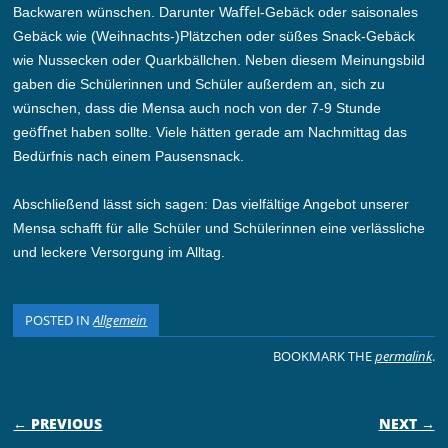
Backwaren wünschen. Darunter Waﬀel-Gebäck oder saisonales
Gebäck wie (Weihnachts-)Plätzchen oder süßes Snack-Gebäck
wie Nussecken oder Quarkbällchen. Neben diesem Meinungsbild
gaben die Schülerinnen und Schüler außerdem an, sich zu
wünschen, dass die Mensa auch noch von der 7-9 Stunde
geöﬀnet haben sollte. Viele hätten gerade am Nachmittag das
Bedürfnis nach einem Pausensnack.
Abschließend lässt sich sagen: Das vielfältige Angebot unserer
Mensa schafft für alle Schüler und Schülerinnen eine verlässliche
und leckere Versorgung im Alltag.
POSTED IN
Allgemein
BOOKMARK THE
permalink
.
POST NAVIGATION
← PREVIOUS
NEXT →