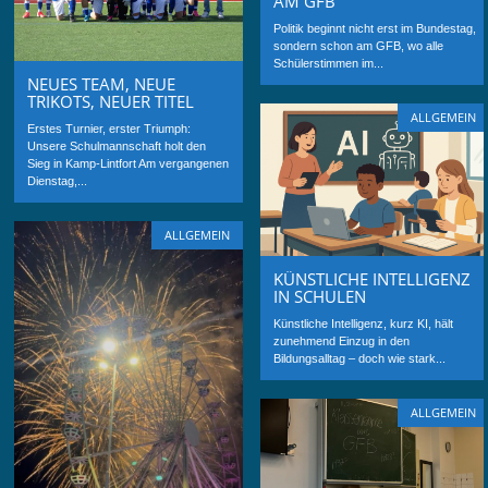
AM GFB
Politik beginnt nicht erst im Bundestag,
sondern schon am GFB, wo alle
Schülerstimmen im...
NEUES TEAM, NEUE
TRIKOTS, NEUER TITEL
ALLGEMEIN
Erstes Turnier, erster Triumph:
Unsere Schulmannschaft holt den
Sieg in Kamp-Lintfort Am vergangenen
Dienstag,...
ALLGEMEIN
KÜNSTLICHE INTELLIGENZ
IN SCHULEN
Künstliche Intelligenz, kurz KI, hält
zunehmend Einzug in den
Bildungsalltag – doch wie stark...
ALLGEMEIN