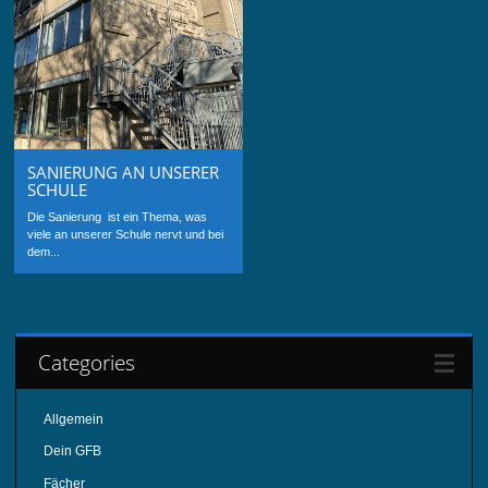
SANIERUNG AN UNSERER
SCHULE
Die Sanierung ist ein Thema, was
viele an unserer Schule nervt und bei
dem...
Categories
Allgemein
Dein GFB
Fächer