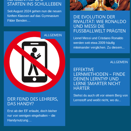
STARTEN INS SCHULLEBEN
Seit August 2024 gehen nun die neuen
DIE EVOLUTION DER
fünften Klassen auf das Gymnasium
RIVALITÄT: WIE RONALDO
Filder Benden....
UND MESSI DIE
FUSSBALLWELT PRÄGTEN
ALLGEMEIN
Lionel Messi und Cristiano Ronaldo
werden seit etwa 2009 häufig
miteinander verglichen. Zu diesem...
ALLGEMEIN
EFFEKTIVE
LERNMETHODEN – FINDE
DEINEN LERNTYP UND
LERNE SMARTER NICHT
HÄRTER
Stehst du auch oft vor einem Berg von
DER FEIND DES LEHRERS,
Lernstoff und weißt nicht, wo du...
DAS HANDY?
Erst ab der EF erlaubt, doch bisher
nur von wenigen eingehalten – die
Handynutzung....