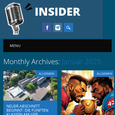
INSIDER
Main menu
MENU
Monthly Archives:
Januar 2025
ALLGEMEIN
ALLGEMEIN
NEUER ABSCHNITT
BEGINNT: DIE FÜNFTEN
KLASSEN AM GFB