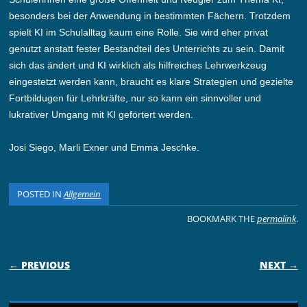
besonders bei der Anwendung in bestimmten Fächern. Trotzdem
spielt KI im Schulalltag kaum eine Rolle. Sie wird eher privat
genutzt anstatt fester Bestandteil des Unterrichts zu sein. Damit
sich das ändert und KI wirklich als hilfreiches Lehrwerkzeug
eingestetzt werden kann, braucht es klare Strategien und gezielte
Fortbildugen für Lehrkräfte, nur so kann ein sinnvoller und
lukrativer Umgang mit KI geförtert werden.
Josi Siego, Marli Exner und Emma Jeschke.
POSTED IN
Allgemein
BOOKMARK THE
permalink
.
POST NAVIGATION
← PREVIOUS
NEXT →