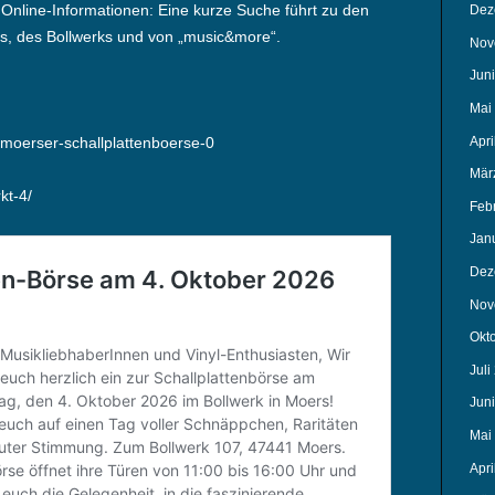
 Online-Informationen: Eine kurze Suche führt zu den
Dez
s, des Bollwerks und von „music&more“.
Nov
Jun
Mai
Apri
/moerser-schallplattenboerse-0
Mär
kt-4/
Feb
Jan
Dez
Nov
Okt
Juli
Jun
Mai
Apri