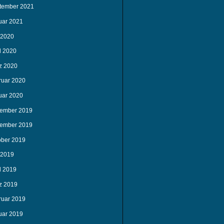
tember 2021
uar 2021
 2020
l 2020
z 2020
ruar 2020
uar 2020
ember 2019
ember 2019
ober 2019
 2019
l 2019
z 2019
ruar 2019
uar 2019