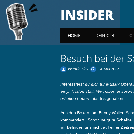
INSIDER
Main menu
HOME
DEIN GFB
G
Besuch bei der S
Victoria Kläs
18. Mai 2026
Interessierst du dich für Musik? Übe
Vinyl-Treffen statt. Wir haben unseren
erhalten haben,
hier festgehalten.
Aus den Boxen tönt Bunny Wailer, Sch
kommentiert ,,Schon ne gute Scheibe“
wir befinden uns nicht auf einer Zeitre