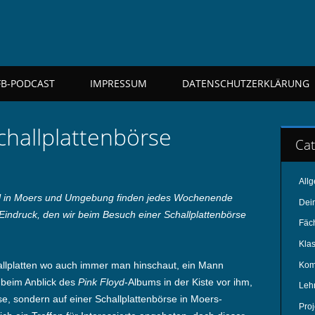
FB-PODCAST
IMPRESSUM
DATENSCHUTZERKLÄRUNG
challplattenbörse
Cat
All
rall in Moers und Umgebung finden jedes Wochenende
Dei
 Eindruck, den wir beim Besuch einer Schallplattenbörse
Fäc
Kla
allplatten wo auch immer man hinschaut, ein Mann
Kom
 beim Anblick des
Pink Floyd
-Albums in der Kiste vor ihm,
Leh
ise, sondern auf einer Schallplattenbörse in Moers-
Pro