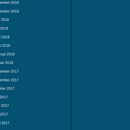
ember 2018
ember 2018
i 2018
 2018
l 2018
z 2018
ruar 2018
uar 2018
ember 2017
ember 2017
ober 2017
 2017
i 2017
 2017
l 2017