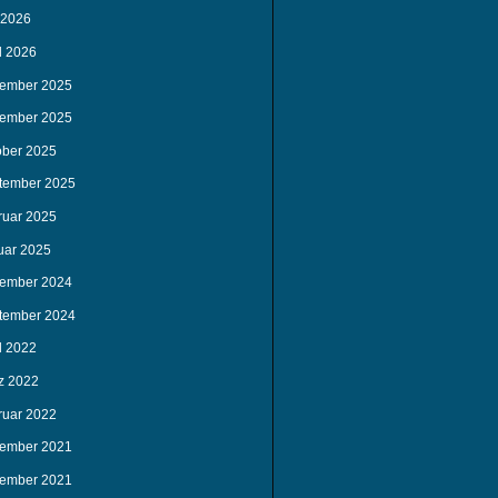
 2026
l 2026
ember 2025
ember 2025
ober 2025
tember 2025
ruar 2025
uar 2025
ember 2024
tember 2024
l 2022
z 2022
ruar 2022
ember 2021
ember 2021