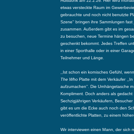
Hülsdonk am 22.2.26. Hier wird monatli
etwas versteckte Raum im Gewerbevierte
gebrauchte und noch nicht benutzte Plat
Szene’‘ bringen ihre Sammlungen fas
zusammen. Außerdem gibt es im gesa
zu besuchen, neue Termine hängen ber
geschenkt bekommt. Jedes Treffen unt
in einer Sporthalle oder in einer Gara
Teilnehmer und Länge.
,,Ist schon ein komisches Gefühl, wenn 
The Who
Platte mit dem Verkäufer ,,I
aufzumachen‘‘. Die Umhängetasche m
Kompliment. Doch anders als gedacht 
Sechzigjährigen Verkäufern, Besucher
gibt es um die Ecke auch noch den Sc
veröffentlichte Platten, zu einem höhe
Wir interviewen einen Mann, der sich 