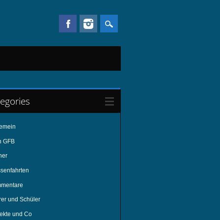
egories
gemein
n GFB
her
ssenfahrten
mentare
rer und Schüler
jekte und Co