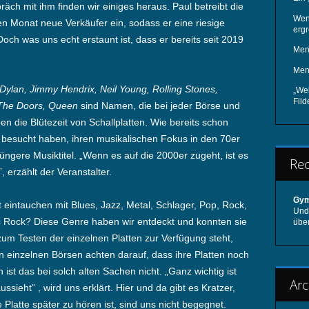
räch mit ihm finden wir einiges heraus. Paul betreibt die
Wen
en Monat neue Verkäufer ein, sodass er eine riesige
ergr
Doch was uns echt erstaunt ist, dass er bereits seit 2019
Men
Men
Dylan, Jimmy Hendrix, Neil Young, Rolling Stones,
„We
Fil
 The Doors, Queen
sind Namen, die bei jeder Börse und
en die Blütezeit von Schallplatten. Wie bereits schon
ir besucht haben, ihren musikalischen Fokus in den 70er
jüngere Musiktitel. „Wenn es auf die 2000er zugeht, ist es
Re
, erzählt der Veranstalter.
Gym
 eintauchen mit Blues, Jazz, Metal, Schlager, Pop, Rock,
Und 
c Rock? Diese Genre haben wir entdeckt und konnten sie
übe
zum Testen der einzelnen Platten zur Verfügung steht,
n einzelnen Börsen achten darauf, dass ihre Platten noch
 ist das bei solch alten Sachen nicht. „Ganz wichtig ist
Arc
sieht“ , wird uns erklärt. Hier und da gibt es Kratzer,
 Platte später zu hören ist, sind uns nicht begegnet.