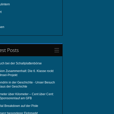
lintern
rt
sen
est Posts
uch bei der Schallplattenbörse
sion Zusammenhalt: Die 6. Klasse rockt
Insel-Projekt
endrin in der Geschichte - Unser Besuch
Haus der Geschichte
meter über Kilometer – Cent über Cent:
 Sponsorenlauf am GFB
tal Breakdown auf der Piste
 ganz besonderer Flohmarkt