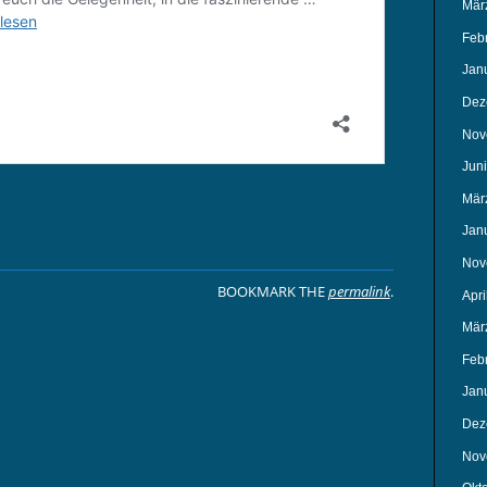
Mär
Feb
Jan
Dez
Nov
Jun
Mär
Jan
Nov
BOOKMARK THE
permalink
.
Apri
Mär
ON
Feb
Jan
Dez
Nov