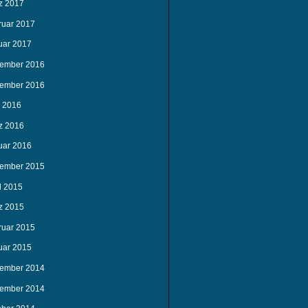
z 2017
ruar 2017
uar 2017
ember 2016
ember 2016
i 2016
z 2016
uar 2016
ember 2015
l 2015
z 2015
ruar 2015
uar 2015
ember 2014
ember 2014