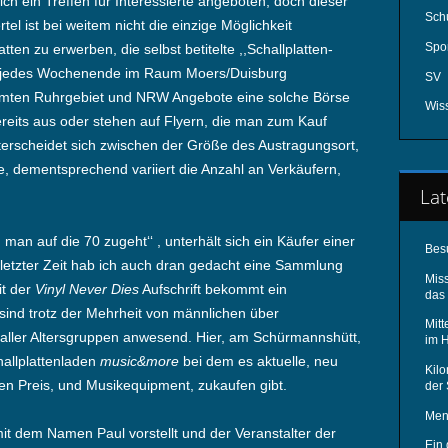
ch ein Treffen für Interessierte angeboten, doch dieser
Schu
l ist bei weitem nicht die einzige Möglichkeit
Spo
ten zu erwerben, die selbst betitelte ,,Schallplatten-
t jedes Wochenende im Raum Moers/Duisburg
SV
mten Ruhrgebiet und NRW Angebote eine solche Börse
Wis
eits aus oder stehen auf Flyern, die man zum Kauf
erscheidet sich zwischen der Größe des Austragungsort,
ge, dementsprechend variiert die Anzahl an Verkäufern,
Lat
man auf die 70 zugeht‘‘ , unterhält sich ein Käufer einer
Bes
n letzter Zeit hab ich auch dran gedacht eine Sammlung
Mis
it der
Vinyl Never Dies
Aufschrift bekommt ein
das 
sind trotz der Mehrheit von männlichen über
Mitt
 aller Altersgruppen anwesend. Hier, am Schürmannshütt,
im 
hallplattenladen
music&more
bei dem es aktuelle, neu
Kilo
ren Preis, und Musikequipment, zukaufen gibt.
der
Men
mit dem Namen Paul vorstellt und der Veranstalter der
Ein