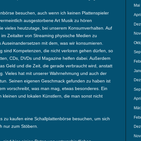
Mai
tenbörse besuchen, auch wenn ich keinen Plattenspieler
Apri
ermeintlich ausgestorbene Art Musik zu hören
Dez
 wie vieles heutzutage, bei unserem Konsumverhalten. Auf
Nov
g im Zeitalter von Streaming physische Medien zu
Okt
es Auseinandersetzen mit dem, was wir konsumieren.
g sind Kompetenzen, die nicht verloren gehen dürfen, so
Sep
atten, CDs, DVDs und Magazine helfen dabei. Außerdem
Feb
Geld und die Zeit, die gerade verbraucht wird, anstatt
Jan
g. Vieles hat mit unserer Wahrnehmung und auch der
Dez
 tun. Seinen eigenen Geschmack gefunden zu haben ist
inem vorschreibt, was man mag, etwas besonderes. Ein
Sep
on kleinen und lokalen Künstlern, die man sonst nicht
Apri
Mär
Feb
 zu kaufen eine Schallplattenbörse besuchen, um sich
h nur zum Stöbern.
Dez
Nov