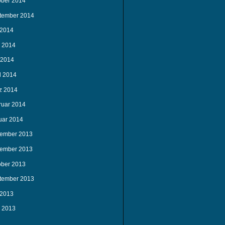
ober 2014
tember 2014
 2014
i 2014
 2014
l 2014
z 2014
ruar 2014
uar 2014
ember 2013
ember 2013
ober 2013
tember 2013
 2013
i 2013