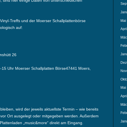
, sind hier einige Daten von unterschiedlichen
Sep
Jan
Vinyl-Treffs und der Moerser Schallplattenbörse
Mai
ologisch auf:
Apri
Mär
Feb
Jan
nshütt 26
Dez
10-15 Uhr Moerser Schallplatten Börse47441 Moers,
Nov
Okt
Mai
Apri
Mär
leiben, wird der jeweils aktuellste Termin – wie bereits
Feb
die vor Ort ausgelegt oder mitgegeben werden. Außerdem
Jan
Plattenladen „music&more“ direkt am Eingang.