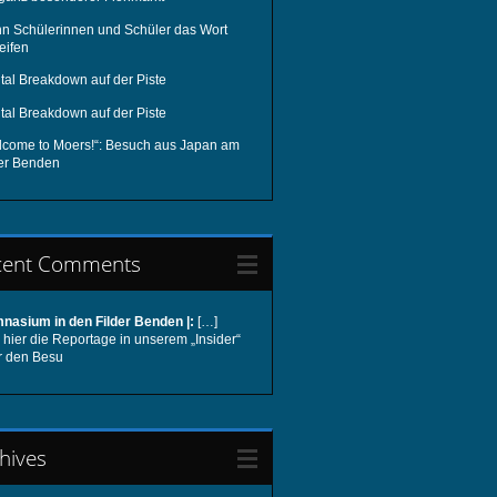
n Schülerinnen und Schüler das Wort
eifen
tal Breakdown auf der Piste
tal Breakdown auf der Piste
lcome to Moers!“: Besuch aus Japan am
der Benden
cent Comments
nasium in den Filder Benden |:
[…]
hier die Reportage in unserem „Insider“
r den Besu
hives