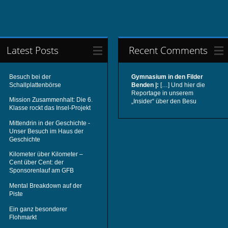
Latest Posts
Recent Comments
Besuch bei der
Gymnasium in den Filder
Schallplattenbörse
Benden |:
[…] Und hier die
Reportage in unserem
Mission Zusammenhalt: Die 6.
„Insider“ über den Besu
Klasse rockt das Insel-Projekt
Mittendrin in der Geschichte -
Unser Besuch im Haus der
Geschichte
Kilometer über Kilometer –
Cent über Cent: der
Sponsorenlauf am GFB
Mental Breakdown auf der
Piste
Ein ganz besonderer
Flohmarkt