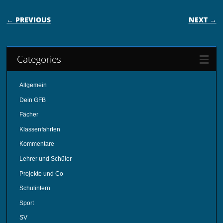
POST NAVIGATION
← PREVIOUS
NEXT →
Categories
Allgemein
Dein GFB
Fächer
Klassenfahrten
Kommentare
Lehrer und Schüler
Projekte und Co
Schulintern
Sport
SV