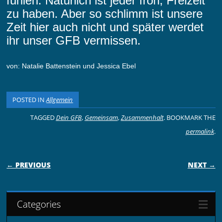
fühlen. Natürlich ist jeder froh, Freizeit
zu haben. Aber so schlimm ist unsere
Zeit hier auch nicht und später werdet
ihr unser GFB vermissen.
von: Natalie Battenstein und Jessica Ebel
POSTED IN
Allgemein
TAGGED
Dein GFB
,
Gemeinsam
,
Zusammenhalt
. BOOKMARK THE
permalink
.
POST NAVIGATION
← PREVIOUS
NEXT →
Categories