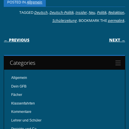
POSTED IN
Allgemein
TAGGED
Deutsch
,
Deutsch-Politik
,
Insider
,
Neu
,
Politik
,
Redaktion
,
Schülerzeitung
. BOOKMARK THE
permalink
.
POST NAVIGATION
← PREVIOUS
NEXT →
Categories
Allgemein
Dein GFB
Fächer
Klassenfahrten
Kommentare
Lehrer und Schüler
Projekte und Co