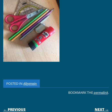
POSTED IN
Allgemein
BOOKMARK THE
permalink
.
POST NAVIGATION
← PREVIOUS
NEXT →