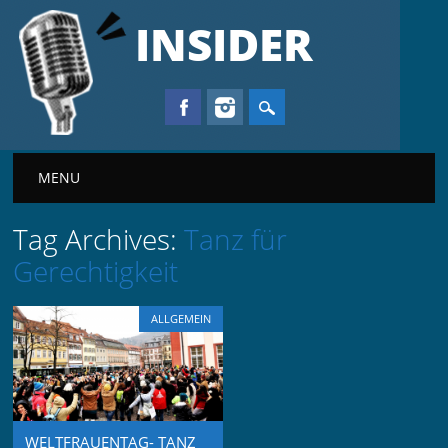
INSIDER
Main menu
MENU
Tag Archives:
Tanz für
Gerechtigkeit
ALLGEMEIN
WELTFRAUENTAG- TANZ