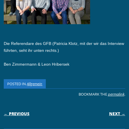
Die Referendare des GFB (Patricia Klotz, mit der wir das Interview
führten, seht ihr unten rechts.)
Ben Zimmermann & Leon Hribersek
POSTED IN
Allgemein
BOOKMARK THE
permalink
.
POST NAVIGATION
← PREVIOUS
NEXT →