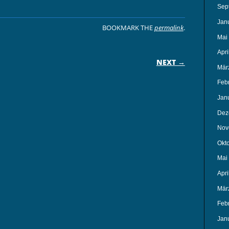
Sep
Jan
BOOKMARK THE
permalink
.
Mai
ON
Apri
NEXT →
Mär
Feb
Jan
Dez
Nov
Okt
Mai
Apri
Mär
Feb
Jan