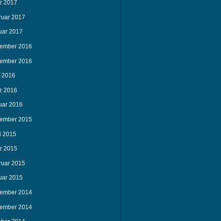
z 2017
ruar 2017
uar 2017
ember 2016
ember 2016
i 2016
z 2016
uar 2016
ember 2015
l 2015
z 2015
ruar 2015
uar 2015
ember 2014
ember 2014