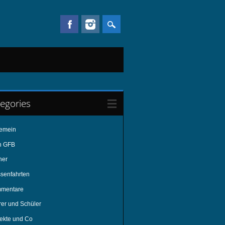
egories
gemein
n GFB
her
ssenfahrten
mentare
rer und Schüler
jekte und Co