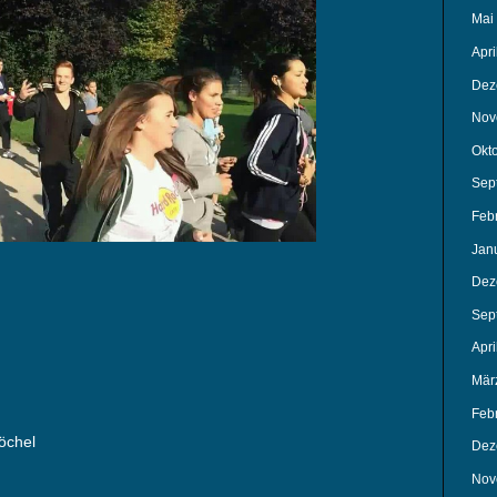
Mai
Apri
Dez
Nov
Okt
Sep
Feb
Jan
Dez
Sep
Apri
Mär
Feb
öchel
Dez
Nov