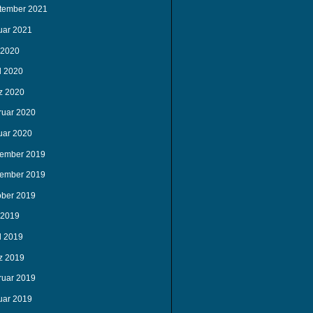
tember 2021
uar 2021
 2020
l 2020
z 2020
ruar 2020
uar 2020
ember 2019
ember 2019
ober 2019
 2019
l 2019
z 2019
ruar 2019
uar 2019