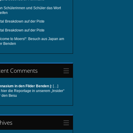
n Schülerinnen und Schüler das Wort
eifen
tal Breakdown auf der Piste
tal Breakdown auf der Piste
lcome to Moers!“: Besuch aus Japan am
der Benden
cent Comments
nasium in den Filder Benden |:
[…]
hier die Reportage in unserem „Insider“
r den Besu
hives