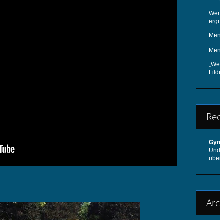
Wen
ergr
Men
Men
„We
Fil
Re
Gym
Und 
übe
Arc