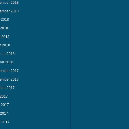
ember 2018
ember 2018
i 2018
 2018
l 2018
z 2018
ruar 2018
uar 2018
ember 2017
ember 2017
ober 2017
 2017
i 2017
 2017
l 2017