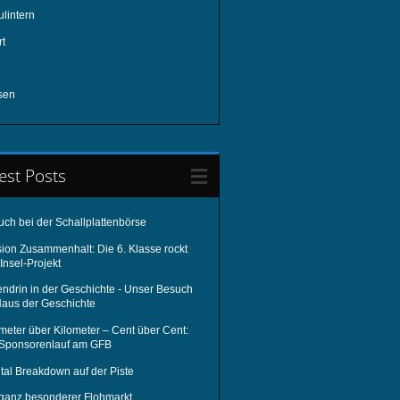
lintern
rt
sen
est Posts
uch bei der Schallplattenbörse
sion Zusammenhalt: Die 6. Klasse rockt
Insel-Projekt
endrin in der Geschichte - Unser Besuch
Haus der Geschichte
meter über Kilometer – Cent über Cent:
 Sponsorenlauf am GFB
tal Breakdown auf der Piste
 ganz besonderer Flohmarkt