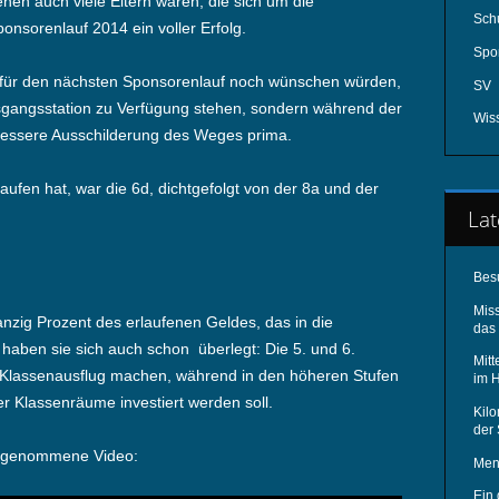
denen auch viele Eltern waren, die sich um die
Schu
nsorenlauf 2014 ein voller Erfolg.
Spo
ch für den nächsten Sponsorenlauf noch wünschen würden,
SV
usgangsstation zu Verfügung stehen, sondern während der
Wis
essere Ausschilderung des Weges prima.
aufen hat, war die 6d, dichtgefolgt von der 8a und der
Lat
Bes
Mis
nzig Prozent des erlaufenen Geldes, das in die
das 
haben sie sich auch schon überlegt: Die 5. und 6.
Mitt
Klassenausflug machen, während in den höheren Stufen
im 
r Klassenräume investiert werden soll.
Kilo
der
ufgenommene Video:
Men
Ein