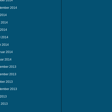
ober 2014
tember 2014
 2014
i 2014
 2014
l 2014
z 2014
ruar 2014
uar 2014
ember 2013
ember 2013
ober 2013
tember 2013
 2013
i 2013