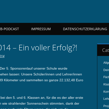
FB-PODCAST
IMPRESSUM
DATENSCHUTZERKLÄRUNG
4 – Ein voller Erfolg?!
Cat
014
All
 Der 5. Sponsorenlauf unserer Schule wurde
Dei
sehen lassen: Unsere Schüler/innen und Lehrer/innen
Fäc
539 Kilometer und sammelten so ganze 22.132,48 Euro
Kla
Kom
i den 5. und 6. Klassen an, für die es der aller erste
Leh
 wie strahlender Sonnenschein stimmten, dank der
Pro