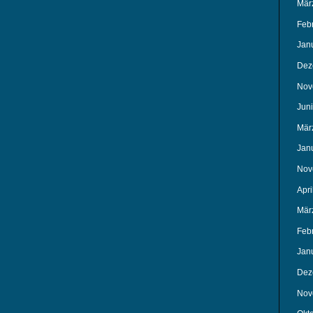
Mär
Feb
Jan
Dez
Nov
Jun
Mär
Jan
Nov
Apri
Mär
Feb
Jan
Dez
Nov