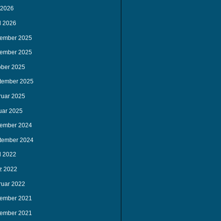
 2026
l 2026
ember 2025
ember 2025
ober 2025
tember 2025
ruar 2025
uar 2025
ember 2024
tember 2024
l 2022
z 2022
ruar 2022
ember 2021
ember 2021