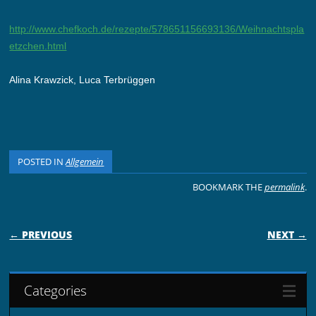
http://www.chefkoch.de/rezepte/578651156693136/Weihnachtspla
etzchen.html
Alina Krawzick, Luca Terbrüggen
POSTED IN
Allgemein
BOOKMARK THE
permalink
.
POST NAVIGATION
← PREVIOUS
NEXT →
Categories