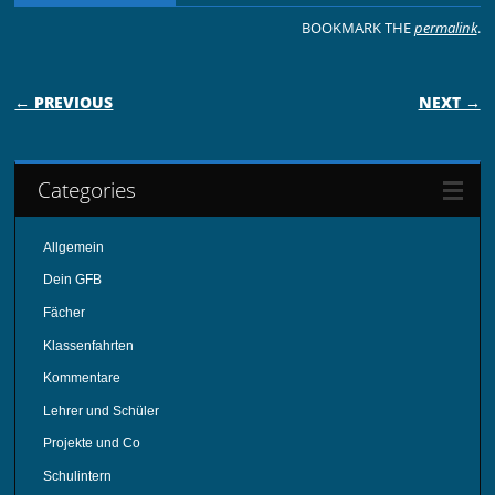
BOOKMARK THE
permalink
.
POST NAVIGATION
← PREVIOUS
NEXT →
Categories
Allgemein
Dein GFB
Fächer
Klassenfahrten
Kommentare
Lehrer und Schüler
Projekte und Co
Schulintern