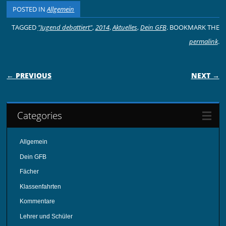
POSTED IN
Allgemein
TAGGED
"Jugend debattiert"
,
2014
,
Aktuelles
,
Dein GFB
. BOOKMARK THE
permalink
.
POST NAVIGATION
← PREVIOUS
NEXT →
Categories
Allgemein
Dein GFB
Fächer
Klassenfahrten
Kommentare
Lehrer und Schüler