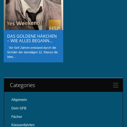
DAS GOLDENE HÄKCHEN
– WIE ALLES BEGANN…
Vor fünf Jahren entstand durch die
Schüler der damaligen 12. Klasse die
Idee,...
Categories
Allgemein
Dein GFB
Fächer
Klassenfahrten