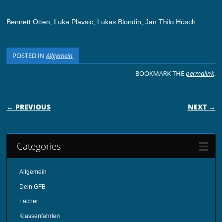
Bennett Otten, Luka Plavsic, Lukas Blondin, Jan Thilo Hüsch
POSTED IN
Allgemein
BOOKMARK THE
permalink
.
POST NAVIGATION
← PREVIOUS
NEXT →
Categories
Allgemein
Dein GFB
Fächer
Klassenfahrten