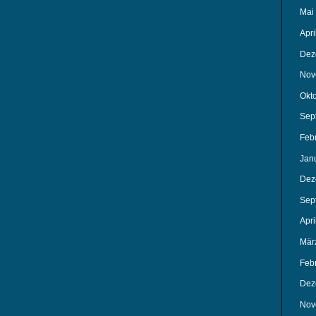
Mai
Apri
Dez
Nov
Okt
Sep
Feb
Jan
Dez
Sep
Apri
Mär
Feb
Dez
Nov