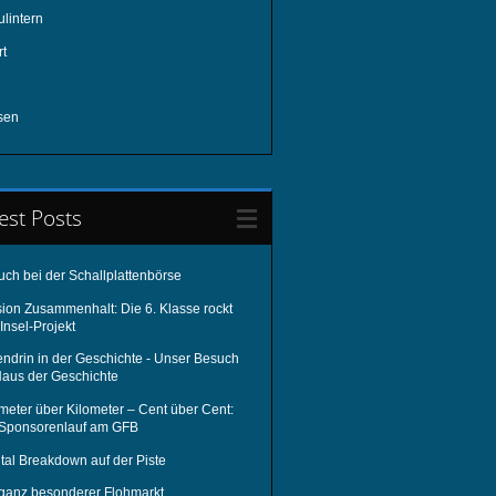
lintern
rt
sen
est Posts
uch bei der Schallplattenbörse
sion Zusammenhalt: Die 6. Klasse rockt
Insel-Projekt
endrin in der Geschichte - Unser Besuch
Haus der Geschichte
meter über Kilometer – Cent über Cent:
 Sponsorenlauf am GFB
tal Breakdown auf der Piste
 ganz besonderer Flohmarkt