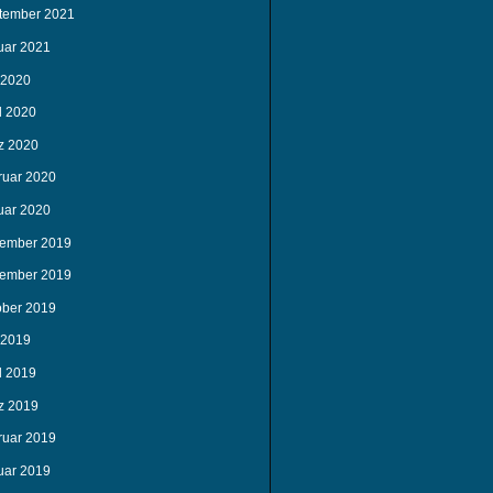
tember 2021
uar 2021
 2020
l 2020
z 2020
ruar 2020
uar 2020
ember 2019
ember 2019
ober 2019
 2019
l 2019
z 2019
ruar 2019
uar 2019