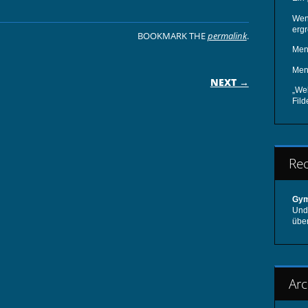
Wen
ergr
BOOKMARK THE
permalink
.
Men
ON
Men
NEXT →
„We
Fil
Re
Gym
Und 
übe
Arc