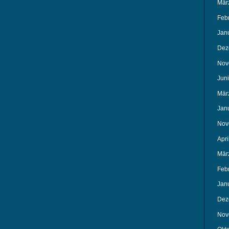
Mär
Feb
Jan
Dez
Nov
Jun
Mär
Jan
Nov
Apri
Mär
Feb
Jan
Dez
Nov