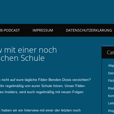
FB-PODCAST
IMPRESSUM
DATENSCHUTZERKLÄRUNG
w mit einer noch
Cat
schen Schule
All
Dei
s nicht auf eure tägliche Filder-Benden-Dosis verzichten?
Fäc
hr regelmäßig von eurer Schule hören. Unser Filder-
Kla
es Insiders, wird euch regelmäßig mit neuen Folgen
Kom
Leh
0
haben wir ein Interview mit einer der letzten noch
Pro