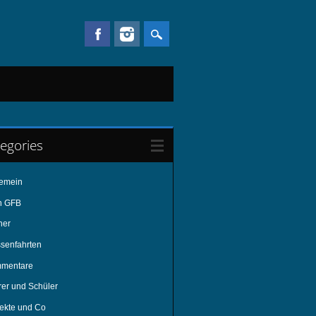
egories
gemein
n GFB
her
ssenfahrten
mentare
rer und Schüler
jekte und Co