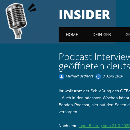
INSIDER
Main menu
HOME
DEIN GFB
G
Podcast Intervie
geöffneten deut
Michael Bednarz
3. April 2020
Ihr wollt trotz der Schließung des GFB
– Auch in den nächsten Wochen könnt i
Benden-Podcast, hier auf den Seiten d
versorgen.
Nach dem
logo! Beitrag vom 21.3.202