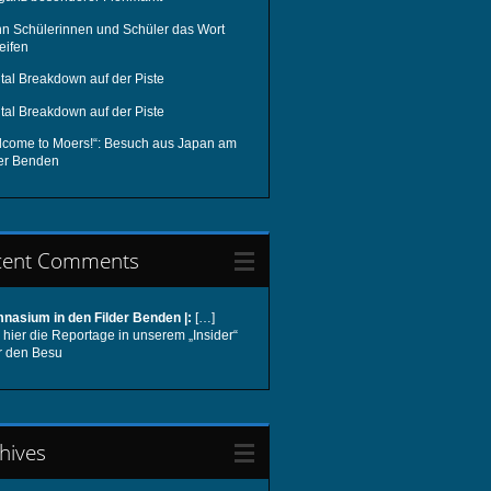
n Schülerinnen und Schüler das Wort
eifen
tal Breakdown auf der Piste
tal Breakdown auf der Piste
lcome to Moers!“: Besuch aus Japan am
der Benden
cent Comments
nasium in den Filder Benden |:
[…]
hier die Reportage in unserem „Insider“
r den Besu
hives