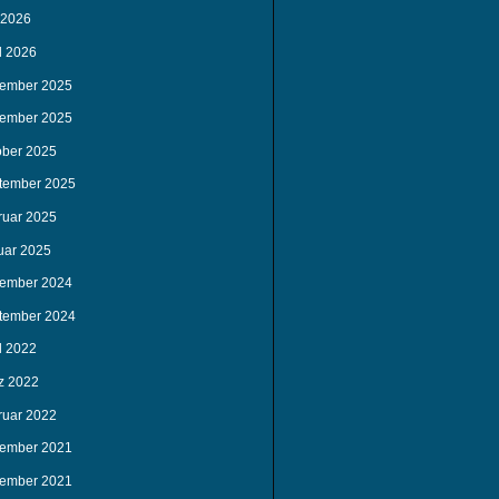
 2026
l 2026
ember 2025
ember 2025
ober 2025
tember 2025
ruar 2025
uar 2025
ember 2024
tember 2024
l 2022
z 2022
ruar 2022
ember 2021
ember 2021