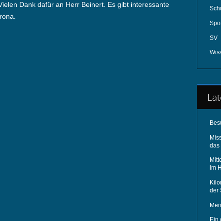
ielen Dank dafür an Herr Beinert. Es gibt interessante
Schu
rona.
Spo
SV
Wis
Lat
Bes
Mis
das 
Mitt
im 
Kilo
der
Men
Ein