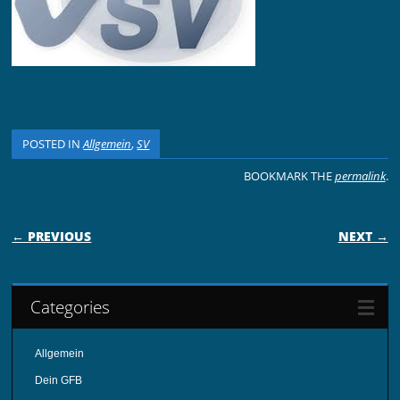
POSTED IN
Allgemein
,
SV
BOOKMARK THE
permalink
.
POST NAVIGATION
← PREVIOUS
NEXT →
Categories
Allgemein
Dein GFB