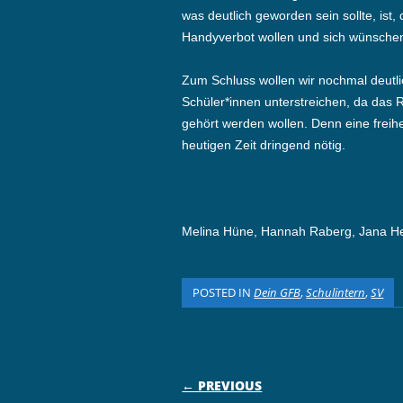
was deutlich geworden sein sollte, ist
Handyverbot wollen und sich wünschen,
Zum Schluss wollen wir nochmal deutl
Schüler*innen unterstreichen, da das R
gehört werden wollen. Denn eine freihe
heutigen Zeit dringend nötig.
Melina Hüne, Hannah Raberg, Jana H
POSTED IN
Dein GFB
,
Schulintern
,
SV
POST NAVIGATI
← PREVIOUS