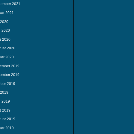
tember 2021
uar 2021
 2020
l 2020
z 2020
ruar 2020
uar 2020
ember 2019
ember 2019
ober 2019
 2019
l 2019
z 2019
ruar 2019
uar 2019