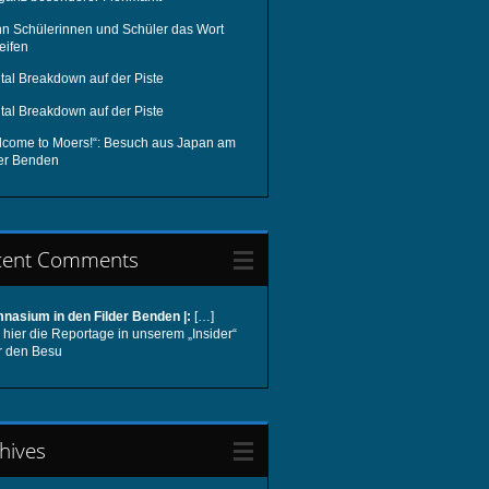
n Schülerinnen und Schüler das Wort
eifen
tal Breakdown auf der Piste
tal Breakdown auf der Piste
lcome to Moers!“: Besuch aus Japan am
der Benden
cent Comments
nasium in den Filder Benden |:
[…]
hier die Reportage in unserem „Insider“
r den Besu
hives