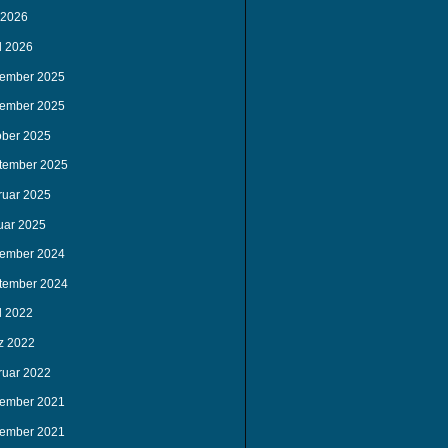
 2026
l 2026
ember 2025
ember 2025
ober 2025
tember 2025
ruar 2025
uar 2025
ember 2024
tember 2024
l 2022
z 2022
ruar 2022
ember 2021
ember 2021