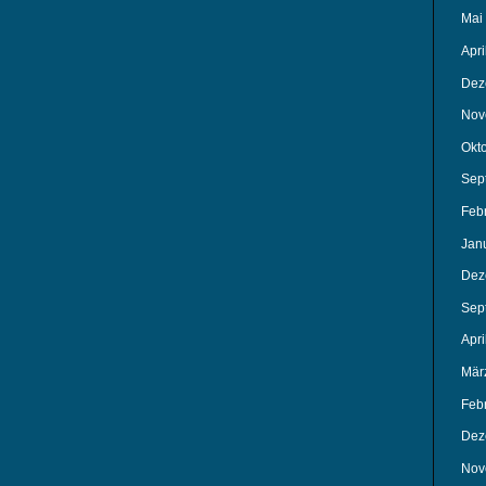
Mai
Apri
Dez
Nov
Okt
Sep
Feb
Jan
Dez
Sep
Apri
Mär
Feb
Dez
Nov