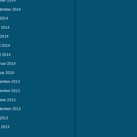
ober 2014
tember 2014
 2014
i 2014
 2014
l 2014
z 2014
ruar 2014
uar 2014
ember 2013
ember 2013
ober 2013
tember 2013
 2013
i 2013