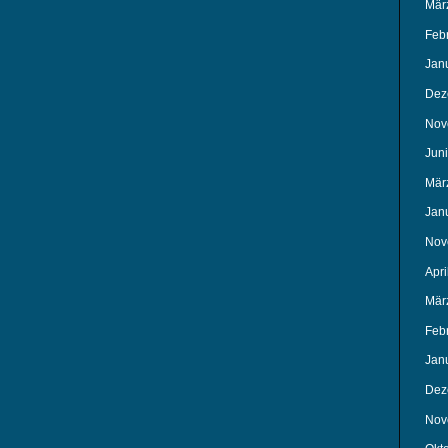
Mär
Feb
Jan
Dez
Nov
Jun
Mär
Jan
Nov
Apri
Mär
Feb
Jan
Dez
Nov