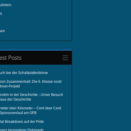
lintern
rt
sen
est Posts
uch bei der Schallplattenbörse
sion Zusammenhalt: Die 6. Klasse rockt
Insel-Projekt
endrin in der Geschichte - Unser Besuch
Haus der Geschichte
meter über Kilometer – Cent über Cent:
 Sponsorenlauf am GFB
tal Breakdown auf der Piste
 ganz besonderer Flohmarkt