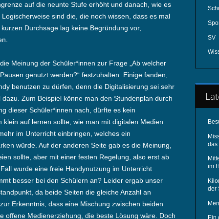
grenze auf die neunte Stufe erhöht und danach, wie es
Schu
e. Logischerweise sind die, die noch wissen, dass es mal
Spo
r kurzen Durchsage lag keine Begründung vor,
SV
en.
Wis
ie Meinung der Schüler*innen zur Frage „Ab welcher
Pausen genutzt werden?“ festzuhalten. Einige fanden,
ndy benutzen zu dürfen, denn die Digitalisierung sei sehr
Lat
l dazu. Zum Beispiel könne man den Stundenplan durch
g dieser Schüler*innen nach, dürfte es kein
lein auf lernen sollte, wie man mit digitalen Medien
Bes
hr im Unterricht einbringen, welches ein
Mis
das 
ken würde. Auf der anderen Seite gab es die Meinung,
en sollte, aber mit einer festen Regelung, also erst ab
Mitt
im 
 Fall wurde eine freie Handynutzung im Unterricht
mt besser bei den Schülern an? Leider ergab unser
Kilo
der
andpunkt, da beide Seiten die gleiche Anzahl an
Men
zur Erkenntnis, dass eine Mischung zwischen beiden
ine offene Medienerziehung, die beste Lösung wäre. Doch
Ein