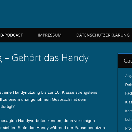
FB-PODCAST
IMPRESSUM
DATENSCHUTZERKLÄRUNG
 – Gehört das Handy
Cat
All
Dei
t eine Handynutzung bis zur 10. Klasse strengstens
Fäc
all zu einem unangenehmen Gespräch mit dem
Kla
tfertigt?
Kom
Leh
 besagten Handyverbotes kennen, denn vor einigen
er siebten Stufe das Handy während der Pause benutzen.
Pro