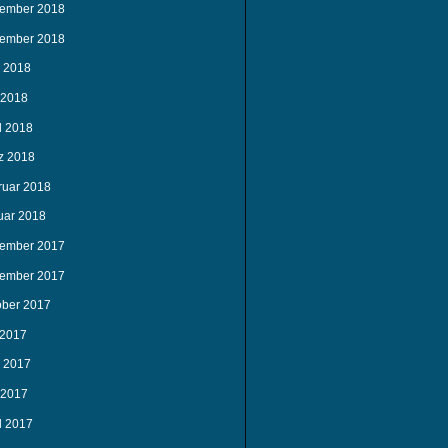
ember 2018
ember 2018
i 2018
 2018
l 2018
z 2018
ruar 2018
uar 2018
ember 2017
ember 2017
ober 2017
 2017
i 2017
 2017
l 2017