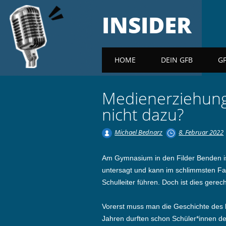
INSIDER
Main menu
HOME
DEIN GFB
G
Medienerziehung
nicht dazu?
Michael Bednarz
8. Februar 2022
Am Gymnasium in den Filder Benden is
untersagt und kann im schlimmsten F
Schulleiter führen. Doch ist dies gerech
Vorerst muss man die Geschichte des
Jahren durften schon Schüler*innen d