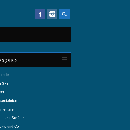
egories
gemein
n GFB
her
ssenfahrten
mentare
rer und Schüler
jekte und Co