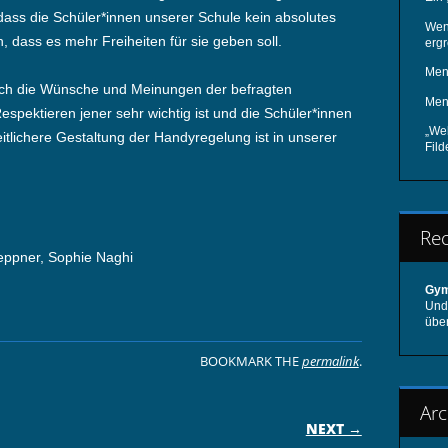
, dass die Schüler*innen unserer Schule kein absolutes
Wen
 dass es mehr Freiheiten für sie geben soll.
ergr
Men
ich die Wünsche und Meinungen der befragten
Men
espektieren jener sehr wichtig ist und die Schüler*innen
„We
itlichere Gestaltung der Handyregelung ist in unserer
Fil
Re
eppner, Sophie Naghi
Gym
Und 
übe
BOOKMARK THE
permalink
.
Arc
ON
NEXT →