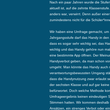
Nach ein paar Jahren wurde die Stufen
aktuell ist, auf die zehnte Klassenstuf
anders war, verwirrt. Denn außer eine
zumindestens nicht für die Schüler*inn
Wir haben eine Umfrage gemacht, um d
Jahrgangsstufe darf das Handy in den 
dass es sogar sehr wichtig sei, das Ha
wichtig und das Handy gehöre nun ma
eine bestimmte App öffnen. Der Meinun
Handyverbot geben, da man schon von k
umgeht. Man könnte das Handy auch me
verantwortungsbewussten Umgang stär
dass die Handynutzung zwar erlaubt sei
der sechsten Klasse und auf gar keine
befürwortet. Doch welche Methode kom
Umfrageergebnis keinen eindeutigen St
Stimmen hatten. Wir kommen deshalb 
Ansätzen, ein strenges Verbot oder e