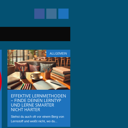
ALLGEMEIN
EFFEKTIVE LERNMETHODEN
– FINDE DEINEN LERNTYP
UND LERNE SMARTER
NICHT HÄRTER
Stehst du auch oft vor einem Berg von
Lernstoff und weißt nicht, wo du...