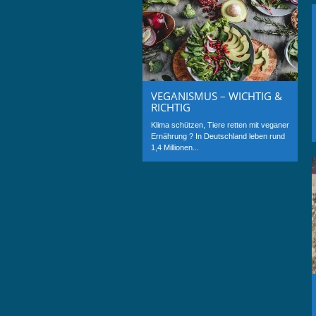
VEGANISMUS – WICHTIG &
RICHTIG
Klima schützen, Tiere retten mit veganer
Ernährung ? In Deutschland leben rund
1,4 Millionen...