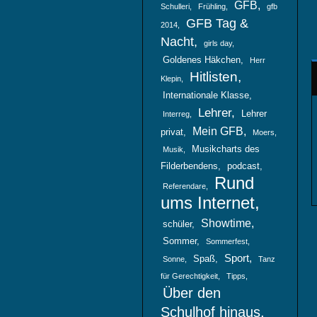
GFB
Schulleri
Frühling
gfb
GFB Tag &
2014
Nacht
girls day
Goldenes Häkchen
Herr
Hitlisten
Klepin
Internationale Klasse
Lehrer
Lehrer
Interreg
Mein GFB
privat
Moers
Musikcharts des
Musik
Filderbendens
podcast
Rund
Referendare
ums Internet
Showtime
schüler
Sommer
Sommerfest
Sport
Spaß
Sonne
Tanz
für Gerechtigkeit
Tipps
Über den
Schulhof hinaus