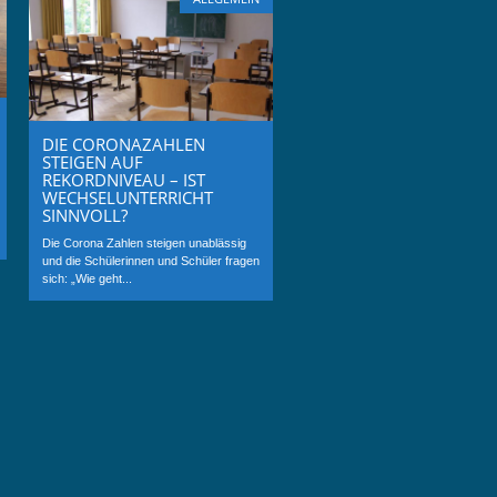
DIE CORONAZAHLEN
STEIGEN AUF
REKORDNIVEAU – IST
WECHSELUNTERRICHT
SINNVOLL?
Die Corona Zahlen steigen unablässig
und die Schülerinnen und Schüler fragen
sich: „Wie geht...