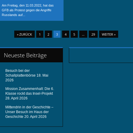
Am Freitag, den 11.03.2022, hat das
GFB als Protest gegen die Angriffe
Russlands auf...
« ZURÜCK
1
2
3
4
5
…
29
WEITER »
Neueste Beiträge
Besuch bei der
Schallplattenbörse
18. Mai
2026
Mission Zusammenhalt: Die 6.
Klasse rockt das Insel-Projekt
28. April 2026
Mittendrin in der Geschichte –
Unser Besuch im Haus der
Geschichte
20. April 2026